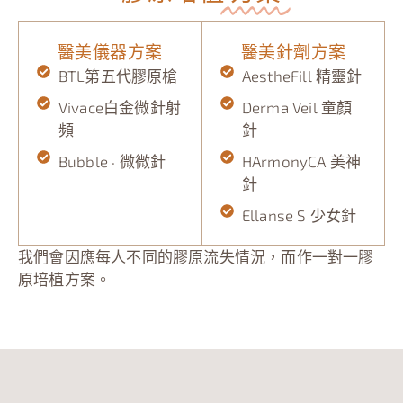
醫美儀器方案
醫美針劑方案
BTL第五代膠原槍
AestheFill 精靈針
Vivace白金微針射
Derma Veil 童顏
頻
針
Bubble · 微微針
HArmonyCA 美神
針
Ellanse S 少女針
我們會因應每人不同的膠原流失情況，而作一對一膠
原培植方案。