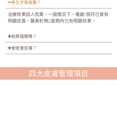
多久才有效果？
治療效果因人而異，一般情況下，儀器1個月已會有
明顯改善，醫美針劑2星期內已有明顯效果。
有修復期嗎？
會唔會反彈？
四大皮膚管理項目
敏感
毛
肌/
孔/
玫瑰
凹凸
膠原
暗瘡
痤瘡
洞管
培植
綜合
管理
理療
管理