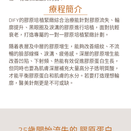
療程簡介
DIFY的膠原培植緊緻綜合治療能針對膠原流失、輪
廓提升、黑眼圈及淚溝的膠原進行培植，面對抗輕
衰老，打造專屬的一對一膠原培植緊緻計劃。
隨着表層及中層的膠原增生，能夠改善細紋、不流
暢的臉部線條、淚溝、疲倦感。深層的膠原增生能
改善凹陷、下射頻、熱能有效促進膠原蛋白生長，
但同時也要為肌膚深層補充大量高分子透明質酸，
才能平衡膠原蛋白和肌膚的水分。若要打造理想輪
廓，醫美針劑更是不可或缺。
25歲開始流失的
膠原蛋白